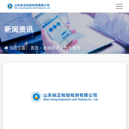
首
页
关
新闻资讯
于
检
标
测
检
当前位置：
首页
>
新闻资讯
>
行业资讯
正
项
测
服
目
设
务
新
备
中
闻
客
心
资
户
联
讯
案
系
例
我