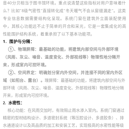
音40分贝相当于图书馆环境。重点说清楚这些指标对用户意味着什
么？比如"8级气密性"直接转化成"冬天暖气不会从窗缝漏走"。这类
专业信息数据需要结构化呈现。系
统门窗在建筑外立面装配使用
中，其核心功能远不止于简单的开合和采光，它是一套集成化的高
性能围护结构系统，着重承担了以下基本功能项。
1.
围护与分隔：
①、物理屏障：最基础的功能，将建筑内部空间与外部环境
（风雨、灰尘、噪音、温度变化、外部视线等）物理性地分隔开
来，形成室内可控环境。
②、空间界定：明确划分室内外空间，并连接不同的室内外区
域（如阳台、露台）。
理屏障：最基础的功能，将建筑内部空间与外
部环境（风雨、灰尘、噪音、温度变化、外部视线等）物理性地分隔
开来，形成室内可控环境。
2. 水密性：
核心功能：在风雨交加时，有效阻止雨水渗入室内。系统门窗通过
精密的型材结构设计、多道密封系统（等压腔设计、多道胶条）、排
水通道设计以及高品质的加工和安装工艺，实现极高的水密性能等级