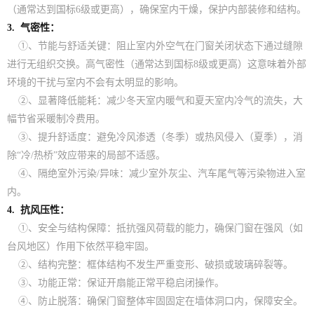
（通常达到国标6级或更高），确保室内干燥，保护内部装修和结构。
3. 气密性：
①、节能与舒适关键：阻止室内外空气在门窗关闭状态下通过缝隙
进行无组织交换。高气密性（通常达到国标8级或更高）这意味着外部
环境的干扰与室内不会有太明显的影响。
②、显著降低能耗：减少冬天室内暖气和夏天室内冷气的流失，大
幅节省采暖制冷费用。
③、提升舒适度：避免冷风渗透（冬季）或热风侵入（夏季），消
除“冷/热桥”效应带来的局部不适感。
④、隔绝室外污染/异味：减少室外灰尘、汽车尾气等污染物进入室
内。
4. 抗风压性：
①、安全与结构保障：抵抗强风荷载的能力，确保门窗在强风（如
台风地区）作用下依然平稳牢固。
②、结构完整：框体结构不发生严重变形、破损或玻璃碎裂等。
③、功能正常：保证开扇能正常平稳启闭操作。
④、防止脱落：确保门窗整体牢固固定在墙体洞口内，保障安全。