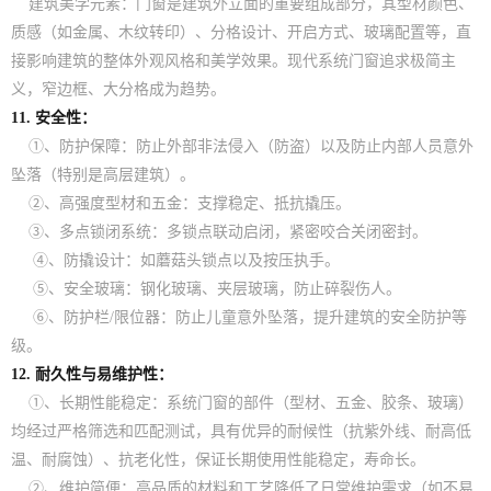
建筑美学元素：门窗是建筑外立面的重要组成部分，其型材颜色、
质感（如金属、木纹转印）、分格设计、开启方式、玻璃配置等，直
接影响建筑的整体外观风格和美学效果。现代系统门窗追求极简主
义，窄边框、大分格成为趋势。
11. 安全性：
①、防护保障：防止外部非法侵入（防盗）以及防止内部人员意外
坠落（特别是高层建筑）。
②、高强度型材和五金：支撑稳定、抵抗撬压。
③、多点锁闭系统：多锁点联动启闭，紧密咬合关闭密封。
④、防撬设计：如蘑菇头锁点以及按压执手。
⑤、安全玻璃：钢化玻璃、夹层玻璃，防止碎裂伤人。
⑥、防护栏/限位器：防止儿童意外坠落，提升建筑的安全防护等
级。
12. 耐久性与易维护性：
①、长期性能稳定：系统门窗的部件（型材、五金、胶条、玻璃）
均经过严格筛选和匹配测试，具有优异的耐候性（抗紫外线、耐高低
温、耐腐蚀）、抗老化性，保证长期使用性能稳定，寿命长。
②、维护简便：高品质的材料和工艺降低了日常维护需求（如不易