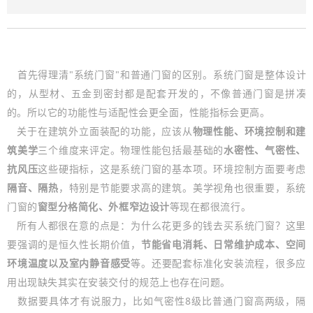
们
首先得理清"系统门窗"和普通门窗的区别。系统门窗是整体设计
的，从型材、五金到密封都是配套开发的，不像普通门窗是拼凑
的。所以它的功能性与适配性会更全面，性能指标会更高。
关于在建筑外立面装配的功能，应该从
物理性能、环境控制和建
筑美学
三个维度来评定。物理性能包括最基础的
水密性、气密性、
抗风压
这些硬指标，这是系统门窗的基本项。环境控制方面要考虑
隔音、隔热
，特别是节能要求高的建筑。美学视角也很重要，系统
门窗的
窗型分格简化、外框窄边设计
等现在都很流行。
所有人都很在意的点是：为什么花更多的钱去买系统门窗？这里
要强调的是恒久性长期价值，
节能省电消耗、日常维护成本、空间
环境温度以及室内静音感受
等。还要配套标准化安装流程，很多应
用出现缺失其实在安装交付的规范上也存在问题。
数据要具体才有说服力，比如气密性8级比普通门窗高两级，隔