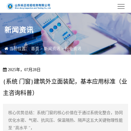
首
页
关
新闻资讯
于
检
标
测
检
当前位置：
首页
>
新闻资讯
>
行业资讯
正
项
测
服
2025年，07月28日
目
设
务
新
{系统 门窗}建筑外立面装配，基本应用标准（业
备
中
闻
客
主咨询科普）
心
资
户
联
核心优势总结：系统门窗的核心价值在于通过系统化整合，协同
讯
案
系
优化水密、气密、抗风压、保温隔热、隔声这五大关键物理性能
例
我
至 "高水平 "，