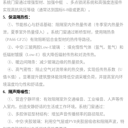
系统门窗通过增强型材、加强
中梃
、多点锁闭系统和高强度连接件
实现高抗风压等级（通常达到国标6-8级或更高）。
5. 保温隔热性：
①、节能核心与舒适基础：阻隔室内外热量传递（冬季室内热量外
泄，夏季室外热量侵入）。系统门窗通过断桥型材，使用隔热条
（PA66 GF25）有效阻断铝合金型材的热传导路径。
②、中空/三玻两腔
Low-E玻璃
：填充惰性气体（氩气、氪气）和
低辐射镀膜（Low-E）极大降低辐射传热和对流传热。
③、暖边间隔条：减少玻璃边缘的热量损失。
④、高气密性：阻止空气对流带来的热交换，实现低传热系数（U
值/K值）。显著提升建筑整体能效降低空调采暖负荷，并提高室内环
境温度均匀性和舒适度。
6. 隔声降噪性：
①、营造宁静环境：有效阻隔室外交通噪音、工业噪音、人声等传
入室内，创造安静舒适的生活或工作环境。系统门窗通过：
②、多腔体铝型材结构：增加声音传播频率的路径阻尼。
③、中空/夹胶玻璃：利用空气层或PVB夹胶层吸收和阻隔声波，特