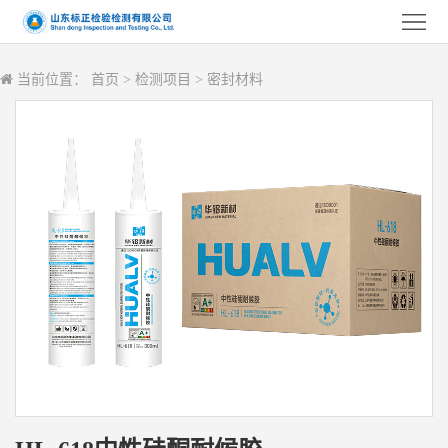
首
页
关
当前位置：
首页
>
检测项目
>
密封材料
于
检
标
测
检
正
项
测
服
目
设
务
新
备
中
闻
客
心
资
户
联
讯
案
系
例
我